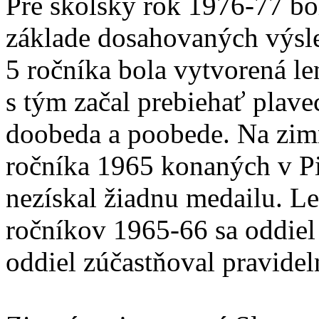
Pre školský rok 1976-77 bo
základe dosahovaných výsl
5 ročníka bola vytvorená le
s tým začal prebiehať plave
doobeda a poobede. Na zim
ročníka 1965 konaných v P
nezískal žiadnu medailu. L
ročníkov 1965-66 sa oddiel 
oddiel zúčastňoval pravidel