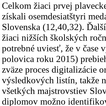
Celkom žiaci prvej plaveck
získali osemdesiatštyri med
Slovenska (12,40,32). Ďalší
žiaci nižších školských roč
potrebné uviesť, že v čase v
polovica roku 2015) prebi
zväze proces digitalizácie 
výsledkových listín, takže 
všetkých majstrovstiev Slo
diplomov možno identifiko