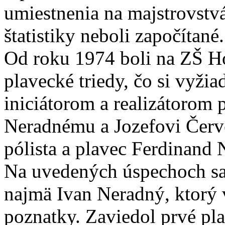
umiestnenia na majstrovstvá
štatistiky neboli započítané.
Od roku 1974 boli na ZŠ Ho
plavecké triedy, čo si vyžia
iniciátorom a realizátorom 
Neradnému a Jozefovi Červ
pólista a plavec Ferdinand 
Na uvedených úspechoch sa
najmä Ivan Neradný, ktorý 
poznatky. Zaviedol prvé p