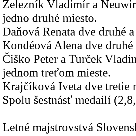
Železník Vladimír a Neuwir
jedno druhé miesto.
Daňová Renata dve druhé a d
Kondéová Alena dve druhé 
Čiško Peter a Turček Vlad
jednom treťom mieste.
Krajčíková Iveta dve tretie 
Spolu šestnásť medailí (2,8,
Letné majstrovstvá Sloven