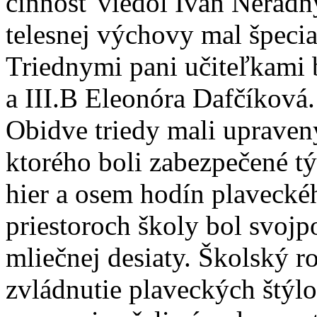
činnosť viedol Ivan Neradn
telesnej výchovy mal špecia
Triednymi pani učiteľkami 
a III.B Eleonóra Dafčíková.
Obidve triedy mali upraven
ktorého boli zabezpečené t
hier a osem hodín plavecké
priestoroch školy bol svoj
mliečnej desiaty. Školský 
zvládnutie plaveckých štýl