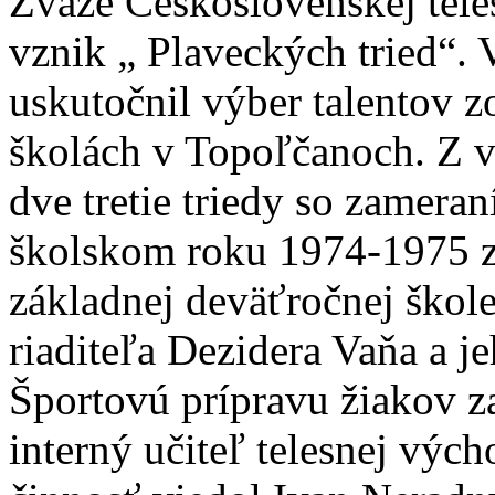
Zväze Československej teles
vznik „ Plaveckých tried“.
uskutočnil výber talentov z
školách v Topoľčanoch. Z v
dve tretie triedy so zameran
školskom roku 1974-1975 z
základnej deväťročnej škole
riaditeľa Dezidera Vaňa a je
Športovú prípravu žiakov z
interný učiteľ telesnej výc