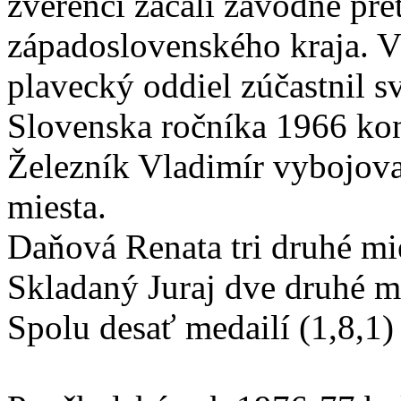
zverenci začali závodne pre
západoslovenského kraja. V
plavecký oddiel zúčastnil s
Slovenska ročníka 1966 ko
Železník Vladimír vybojoval
miesta.
Daňová Renata tri druhé mies
Skladaný Juraj dve druhé mi
Spolu desať medailí (1,8,1)